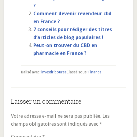
?
Comment devenir revendeur cbd
en France ?
7 conseils pour rédiger des titres
d’articles de blog populaires !
Peut-on trouver du CBD en
pharmacie en France ?
Balisé avec :
investir bourse
Classé sous :
Finance
Interactions
Laisser un commentaire
du
Votre adresse e-mail ne sera pas publiée.
Les
lecteur
champs obligatoires sont indiqués avec
*
Commentaire
*